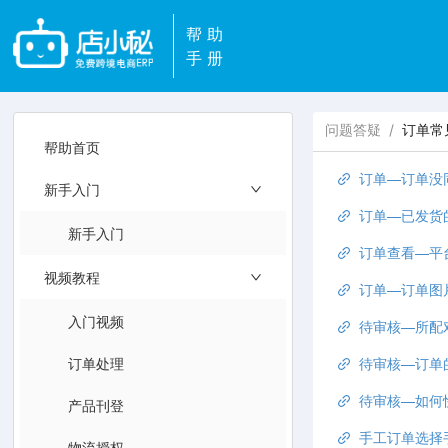
帮助
手册
问题答疑
/
订单常
帮助首页
订单—订单没
新手入门
订单—已发货
新手入门
订单查看—平
视频教程
订单—订单图
入门视频
待审核—所配
订单处理
待审核—订单
待审核—如何
产品刊登
手工订单选择
物流授权