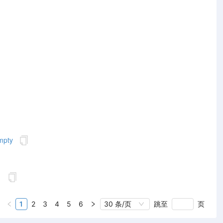
mpty
？
1
2
3
4
5
6
30 条/页
跳至
页