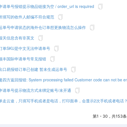
号报错提示物品链接为空 / order_url is required
所填写的收件人邮编不符合规范
运单号申请状态的海外仓订单想更换物流怎么操作
报关信息含有非英文
订单SKU是中文无法申请单号
顺丰国际申请单号常见报错
出口易报错订单已创建 暂未生成运单号
报错: System processing failed Customer code can not be e
申请单号提示物流方式未绑定账号/未开通
单走云途，只填写手机或者是电话，打印面单，会显示2次手机或者电话
第1 - 30，共153条