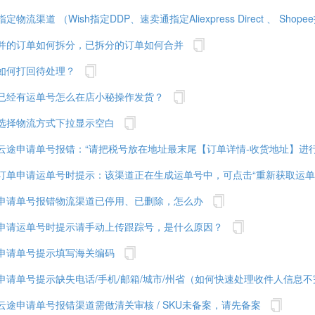
流渠道 （Wish指定DDP、速卖通指定Aliexpress Direct 、 Shopee指定
并的订单如何拆分，已拆分的订单如何合并
如何打回待处理？
已经有运单号怎么在店小秘操作发货？
选择物流方式下拉显示空白
云途申请单号报错：“请把税号放在地址最末尾【订单详情-收货地址】进行
订单申请运单号时提示：该渠道正在生成运单号中，可点击“重新获取运单
申请单号报错物流渠道已停用、已删除，怎么办
申请运单号时提示请手动上传跟踪号，是什么原因？
申请单号提示填写海关编码
申请单号提示缺失电话/手机/邮箱/城市/州省（如何快速处理收件人信息
云途申请单号报错渠道需做清关审核 / SKU未备案，请先备案