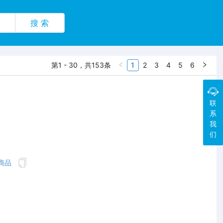
搜 索
第1 - 30，共153条
1
2
3
4
5
6
联
系
我
们
商品