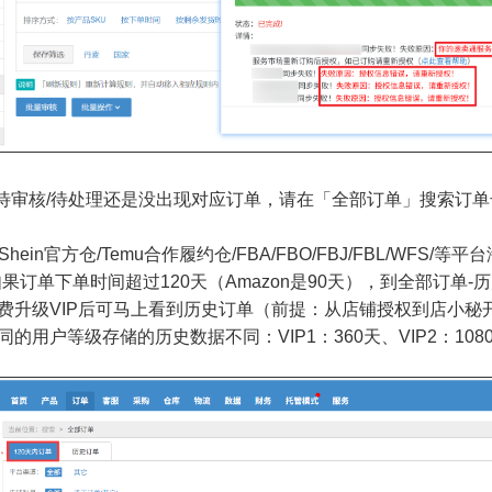
待审核/待处理还是没出现对应订单，请在「全部订单」搜索订
Shein官方仓/Temu合作履约仓/FBA/FBO/FBJ/FBL/W
下单时间超过120天（Amazon是90天），到全部订单-历
P后可马上看到历史订单（前提：从店铺授权到店小秘开始
存储的历史数据不同：VIP1：360天、VIP2：1080