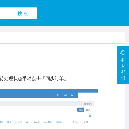
搜 索
联
系
我
们
/待处理状态手动点击「同步订单」