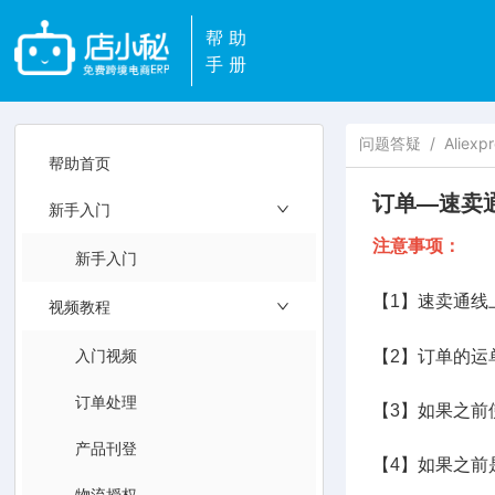
帮助
手册
问题答疑
/
Alie
帮助首页
订单—速卖
新手入门
注意事项：
新手入门
【1】速卖通
视频教程
入门视频
【2】订单的运
订单处理
【3】如果之前
产品刊登
【4】如果之前
物流授权