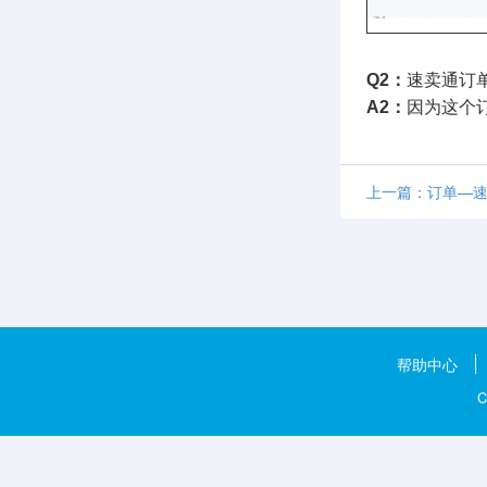
Q2：
速卖通订
A2：
因为这个
上一篇：订单—速
帮助中心
C