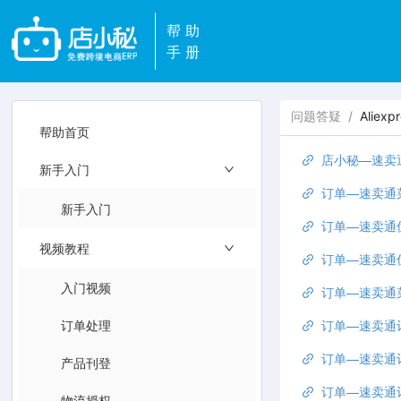
帮助
手册
问题答疑
/
Alie
帮助首页
店小秘—速卖
新手入门
订单—速卖通
新手入门
订单—速卖通
视频教程
订单—速卖通
入门视频
订单—速卖通
订单处理
订单—速卖通
订单—速卖通
产品刊登
订单—速卖通
物流授权