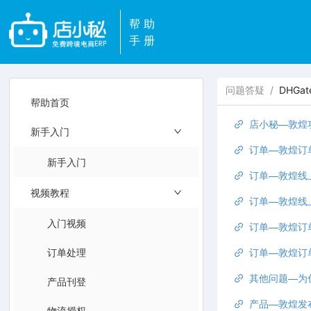
帮助
手册
问题答疑
/
DHGa
帮助首页
店小秘—敦煌
新手入门
订单—敦煌订
新手入门
订单—敦煌线
视频教程
订单—敦煌线上
入门视频
订单—敦煌订
订单处理
订单—敦煌订
其他问题—为
产品刊登
产品—敦煌发布产品
物流授权