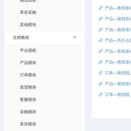
产品—敦煌发布
库存采购
产品—敦煌发
其他模块
产品—敦煌发
文档教程
产品—为什么
平台授权
产品—敦煌发布产品报错
产品—敦煌发
产品模块
订单—敦煌线上
订单模块
产品—敦煌发
发货模块
订单—敦煌线
客服模块
采购模块
库存模块