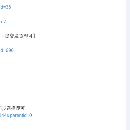
?id=35
5-7-
单—提交发货即可】
?id=690
同步选择即可
=144&parentId=0