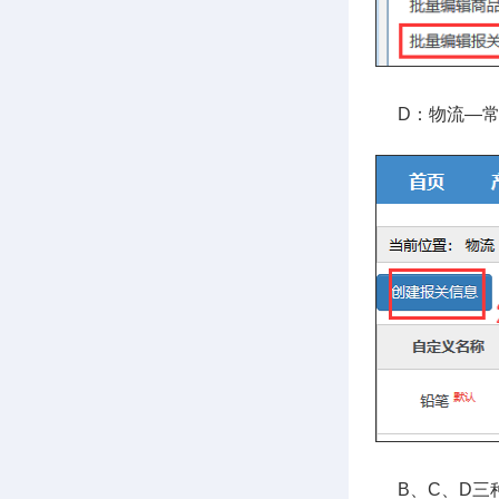
D：物流—常
B、C、D三