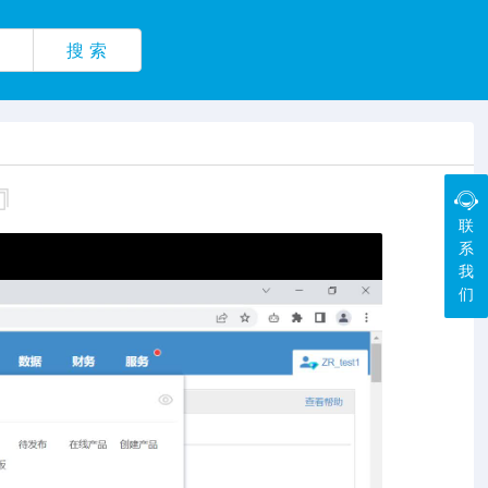
搜 索
联
系
我
们