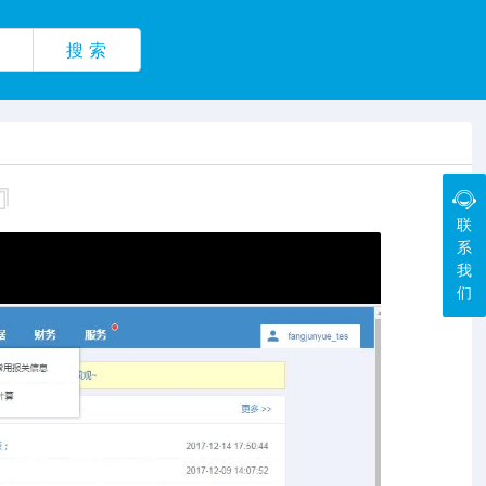
搜 索
联
系
我
们