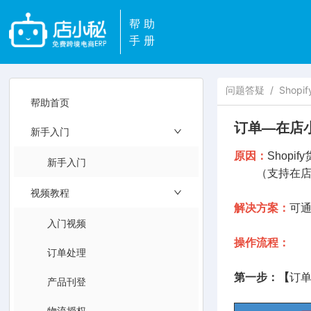
帮助
手册
问题答疑
/
Shop
帮助首页
订单—在店小
新手入门
原因：
Shop
新手入门
（支持在店小秘处
视频教程
解决方案：
可
入门视频
操作流程：
订单处理
第一步：【
订单
产品刊登
物流授权