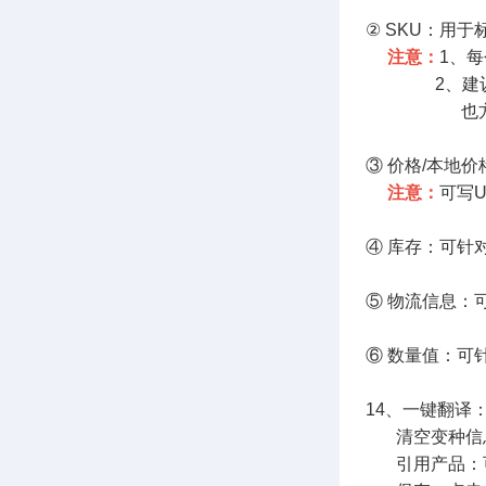
② SKU：用
注意：
1、
2、建议根据
也方便处理
③ 价格/本地
注意：
可写
④ 库存：可针
⑤ 物流信息：
⑥ 数量值：可
14、一键翻译
清空变种信息
引用产品：可