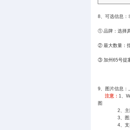
8、可选信息：
① 品牌：选择
② 最大数量：
③ 加州65号
若选择食
具体
9、图片信息：
注意：
1、
图
2、主图1张；
3、图片可从
4、支持添