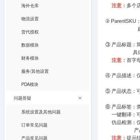
海外仓库
注意：
多个
物流设置
② Parent
建议根据产
货代授权
数据模块
③ 产品标题：
具体流程
财务模块
注意：
首字母
服务/其他设置
④ 产品描述：
PDA模块
⑤ 产品状态：
问题答疑
⑥ 产品标签：
系统设置及其他问题
一键翻译：可
仿品检测：仅仅
订单常见问题
产品信息中有
产品常见问题
注意：
提示