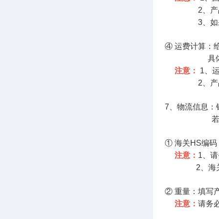
2、产品运费
3、如果产品
④ 运费计算：
具体可参
注意：
1、
2、产品需加
7、物流信息
若不对变种
① 海关HS编
注意：
1、
2、
海
② 重量：填写
注意：
请务