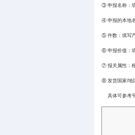
③ 申报名称：
④ 申报的本地
⑤ 件数：填写
⑥ 申报价值：
⑦ 报关属性：
⑧ 发货国家/
具体可参考平