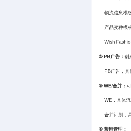
物流信息模板
产品变种模板
Wish Fas
② PB广告：
创
PB广告，
具
③ WE/合并：
WE，具体流
合并计划，具
④ 营销管理：