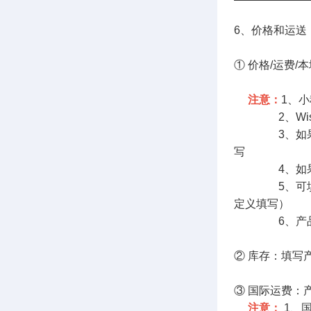
6、价格和运送
① 价格/运费
若选中的
注意：
1、
2、Wish
3、如果只选
写
4、如果选择
5、可填写US
定义填写）
6、产品运费
② 库存：填写
③ 国际运费：
注意：
1、