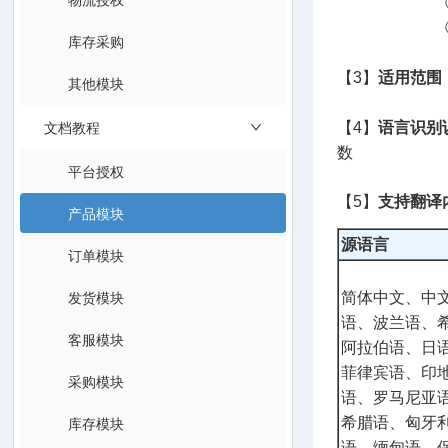
② 限
③ 使用规则
库存采购
【3】
适用范围
其他模块
文档教程
【4】
语言识别
数
平台授权
【5】
支持翻译
产品模块
源语言
订单模块
发货模块
简体中文、中
语、波兰语、
客服模块
阿拉伯语、日
菲律宾语、印
采购模块
语、罗马尼亚
库存模块
希腊语、匈牙
语、缅甸语、