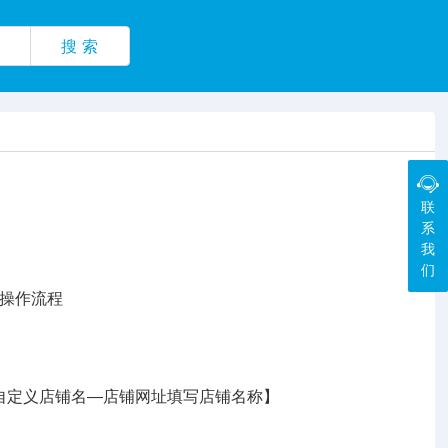
搜 索
联
系
我
们
操作流程
—自定义店铺名—店铺网址填写店铺名称】