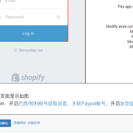
秘页面显示如图
ion、开启
巴西/智利税号提取设置
、
关联Paypal账号
、开启
发货