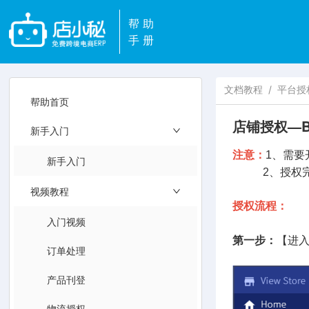
帮助
手册
文档教程
/
平台授
帮助首页
店铺授权—Bi
新手入门
注意：
1、需要开
新手入门
2、授权完成
视频教程
授权流程：
入门视频
第一步：
【进入B
订单处理
产品刊登
物流授权