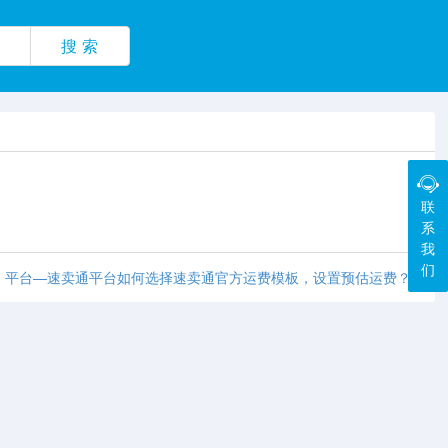
搜 索
联
系
我
们
：平台—速卖通平台如何选择速卖通官方运费模板，设置预估运费？