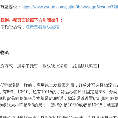
规范及要求
：
https://www.yuque.com/yujin-0bibo/sage5k/soho7
授权到小秘页面按照下方步骤操作：
通半托管店铺，
点击查看授权流程
权物流
物流方式—搜索半托管—授权线上渠道—启用默认渠道】
全托管物流是一样的，启用线上发货渠道后，订单才可选择物流方
有6*3、10*10、还有10*15的，货品标签尺寸固定是6*3，分
单和货品标签纸张尺寸都是6*3的话，物流渠道设置6*3 (加打标签
单纸张大小不是6*3的尺寸，选择的是10*10或者是10*15，就