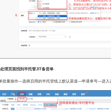
处理页面找到半托管JIT备货单
单批量操作—选择启用的半托管线上默认渠道—申请单号—进入