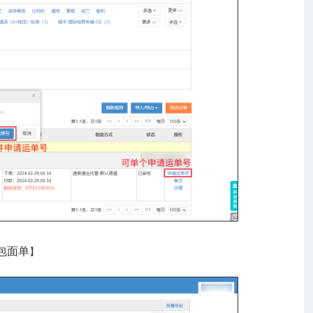
】
包面单