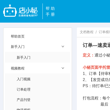
帮助
手册
文档教程
/
订单模
帮助首页
订单—速卖
新手入门
定义：
通过小秘
新手入门
小秘页面半托
视频教程
1、订单【待审
入门视频
2、【发货成
PS：待打单/
订单处理
打包流程：每
产品刊登
最后，组包
物流授权