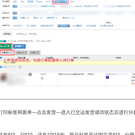
打印标签和面单—点击发货—进入已交运发货成功状态后进行分
有6*3、10*10、还有10*15的，货品标签尺寸固定是6*3，分