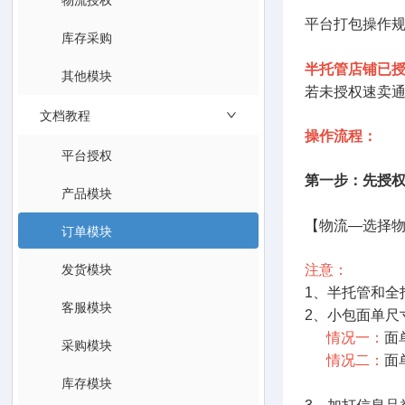
平台打包操作
库存采购
半托管店铺已
其他模块
若未授权速卖
文档教程
操作流程：
平台授权
第一步：先授
产品模块
【物流—选择
订单模块
发货模块
注意：
1、半托管和
客服模块
2、小包面单尺寸
情况一：
面
采购模块
情况二：
面
库存模块