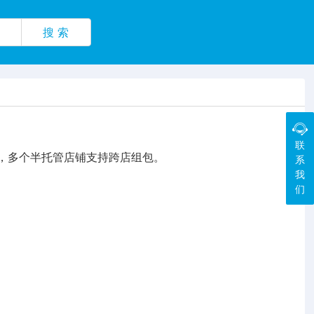
搜 索
联
单，多个半托管店铺支持跨店组包。
系
我
们