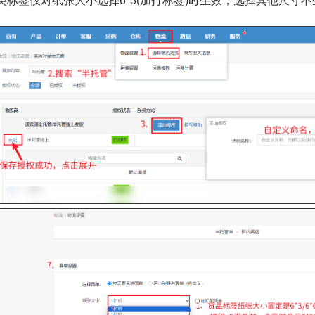
类标签仅对纸张大小选择6*3(加打标签)时生效，选择其他尺寸不