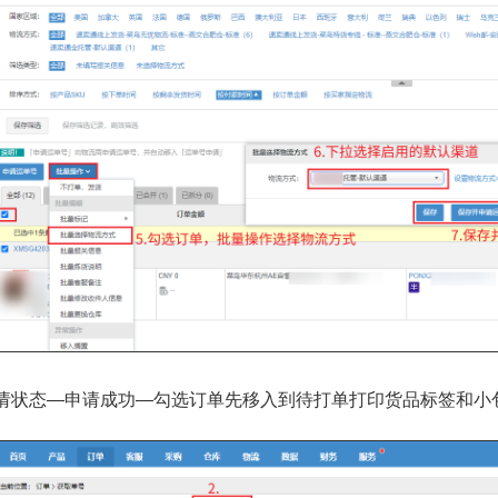
请状态—申请成功—勾选订单先移入到待打单打印货品标签和小