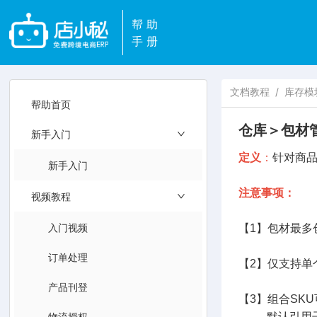
帮助
手册
文档教程
/
库存模
帮助首页
仓库＞包材
新手入门
定义
：
针对商品
新手入门
注意事项：
视频教程
入门视频
【1】包材最多
订单处理
【2】仅支持单
产品刊登
【3】组合SK
物流授权
默认引用子S