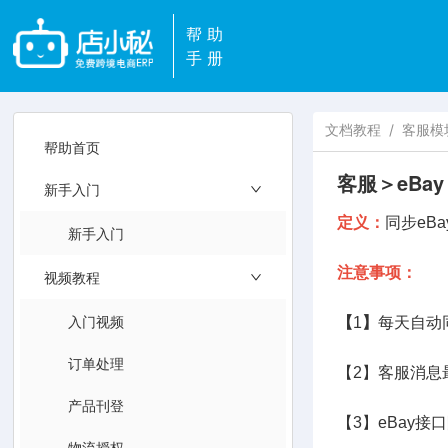
帮助
手册
文档教程
/
客服模
帮助首页
客服＞eBa
新手入门
定义：
同步eB
新手入门
注意事项：
视频教程
入门视频
【
1
】
每天自动
订单处理
【2】客服消息
产品刊登
【3】eBay
物流授权