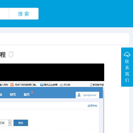
搜 索
流程
联
系
我
们