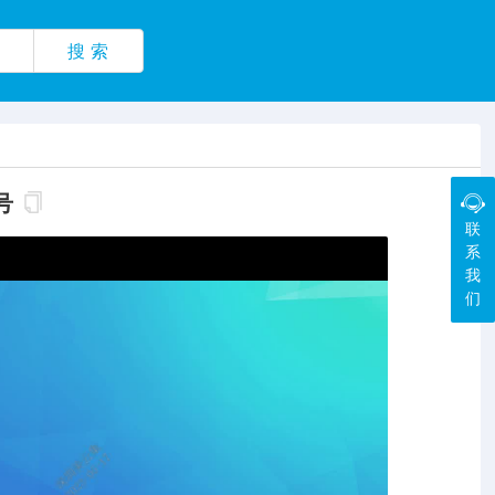
搜 索
号
联
系
我
们