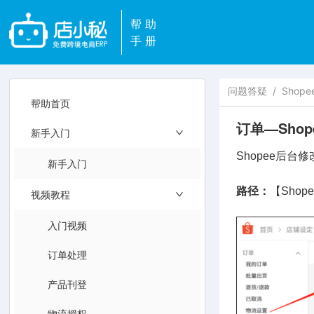
帮助
手册
问题答疑
/
Shop
帮助首页
订单—Sho
新手入门
Shopee后
新手入门
路径：
【Sho
视频教程
入门视频
订单处理
产品刊登
物流授权