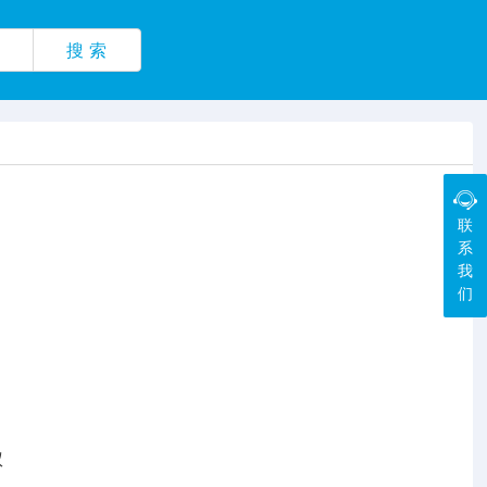
搜 索
联
系
我
们
权