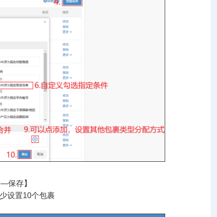
量—保存】
少设置10个包裹