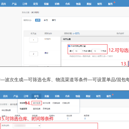
货—波次生成—可筛选仓库、物流渠道等条件—可设置单品/混包