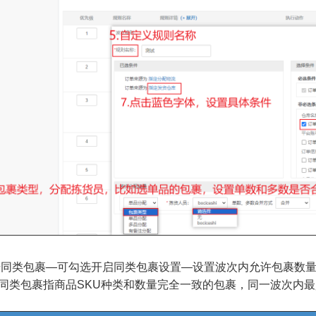
击同类包裹—可勾选开启同类包裹设置—设置波次内允许包裹数
同类包裹指商品SKU种类和数量完全一致的包裹，同一波次内最