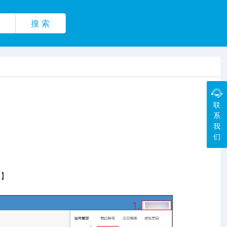
搜 索
联
系
我
们
置】