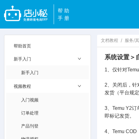
帮助
手册
文档教程
/
服务/
帮助首页
系统设置＞
新手入门
1、仅针对Te
新手入门
2、关闭后，针
视频教程
发货（平台规定
入门视频
3、Temu 
订单处理
即标记发货。
产品刊登
4、Temu 
物流授权