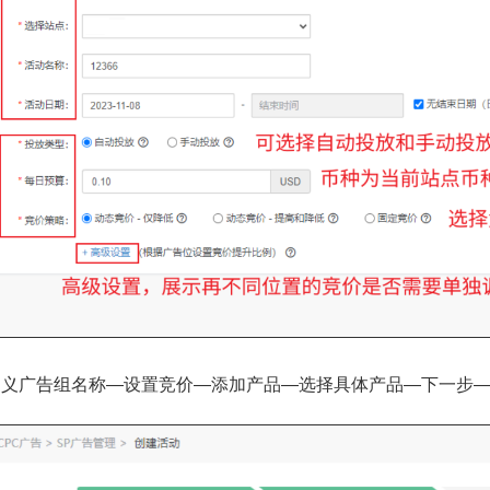
定义广告组名称—设置竞价—添加产品—选择具体产品—下一步