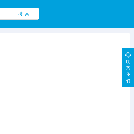
搜 索
联
系
我
们