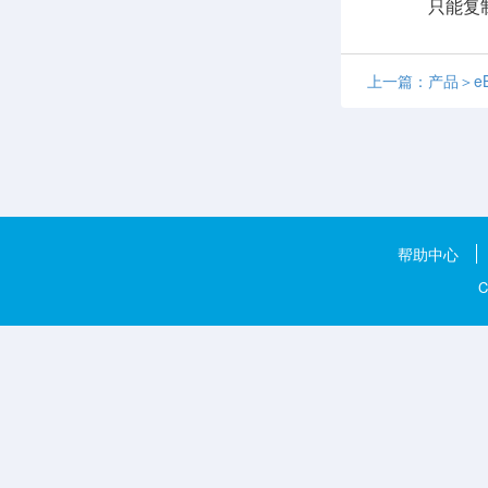
只能复制为新
上一篇：产品＞e
帮助中心
C