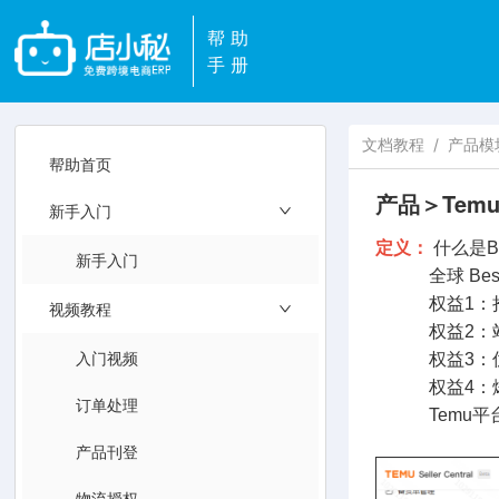
帮助
手册
文档教程
/
产品模
帮助首页
产品＞Temu
新手入门
定义：
什么是Be
新手入门
全球 BestS
权益1：抢
视频教程
权益2：站
入门视频
权益3：优
权益4：爆款
订单处理
Temu平台推出
产品刊登
物流授权