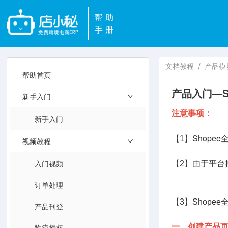
帮助
手册
文档教程
/
产品模
帮助首页
产品入门—S
新手入门
注意事项：
新手入门
Shope
【1】
视频教程
入门视频
【2】由于平台
2、在线产
订单处理
【3】Shope
产品刊登
物流授权
一、创建产品