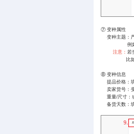
⑦ 变种属性
变种主题：
例如产品有多
注意：
若
比如勾选了
⑧ 变种信息
提品价格：填
卖家货号：变
重量/尺寸：
备货天数：填