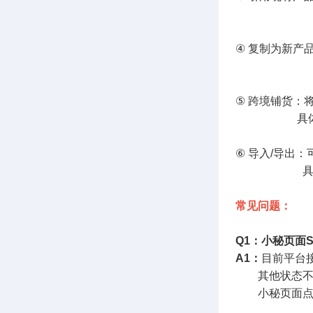
具体流
④ 复制为新产
具体流
⑤ 跨境铺货：
具体流程
⑥ 导入/导出
具体流
常见问题：
Q1：小秘页面S
A1：
目前平台接
其他状态不会
小秘页面点击