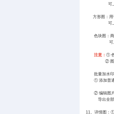
可上传宽高比例为
方形图：用于S
可上传900x
色块图：商品
可上传80*
注意：
①
② 图片仅支
批量加水印
① 添加普通
② 编辑图片
导出全部图
11、详情图：