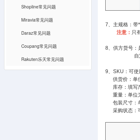
Shopline常见问题
Miravia常见问题
7、主规格：带
Daraz常见问题
注意：
只
Coupang常见问题
8、供方货号：
自定义填写，
Rakuten乐天常见问题
9、SKU：可
供货价：单位
库存：填写产
重量：单位为g
包装尺寸：单位
采购状态：可