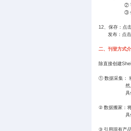
② 可上传3
③ 仅支持主
12、保存：点
发布：点击发
二、刊登方式
除直接创建Sh
① 数据采集：
然后认领到
具体流程
② 数据搬家：
具体流程
③ 引用现有产