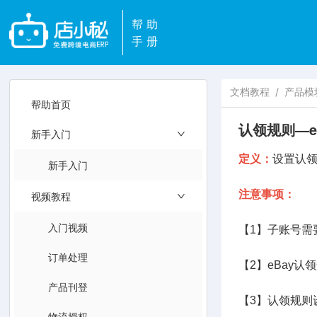
帮助
手册
文档教程
/
产品模
帮助首页
认领规则—e
新手入门
定义：
设置认领
新手入门
注意事项：
视频教程
入门视频
【1】子账号需
订单处理
【2】eBay
产品刊登
【3】认领规则
物流授权