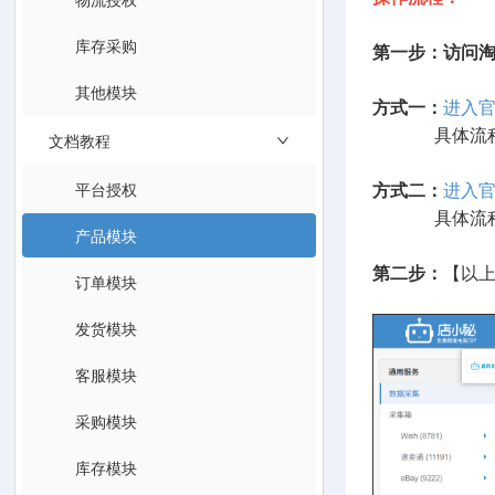
库存采购
第一步：访问淘
其他模块
方式一：
进入
具体流程可
文档教程
平台授权
方式二：
进入
具体流程可
产品模块
第二步：
【以
订单模块
发货模块
客服模块
采购模块
库存模块