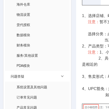
海外仓库
物流设置
1、选择店铺、
注意：
暂不
货代授权
选择分类：点
数据模块
当产品发布
财务模块
2、产品类型：
注意：
1、
服务/其他设置
2、具体提交
是相近的
PDA模块
问题答疑
3、售卖形式：
系统设置及其他问题
4、UPC豁免
如果未申请
订单常见问题
产品常见问题