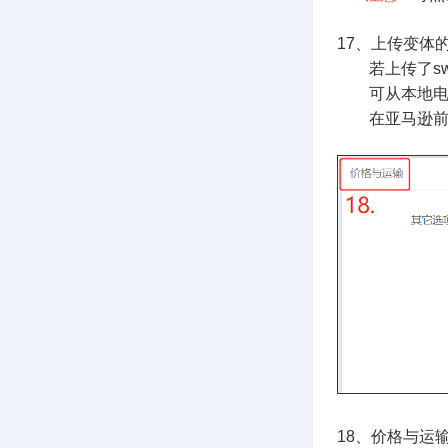
17、上传变体的主
若上传了swa
可从本地
在亚马逊前台
18、价格与运