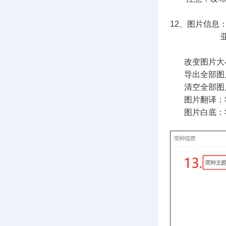
12、图片信息
               
       改变
       导
       清
       图
       图片