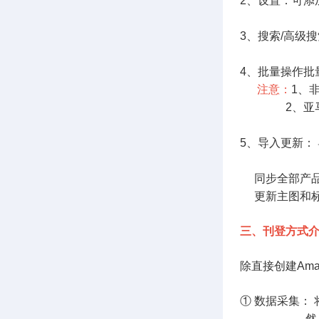
2、设置：可添
3、搜索/高级
4、批量操作批
注意：
1、
        
5、导入更新： 
     同步
     更新
三、刊登方式
除直接创建Am
① 数据采集：
然后认领到