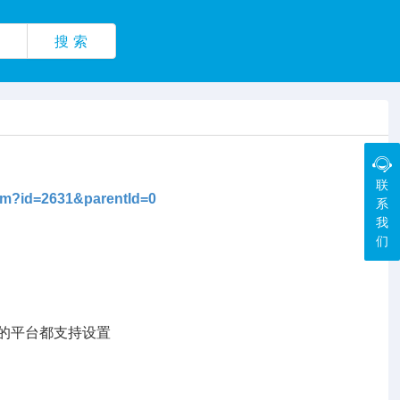
搜 索
联
htm?id=2631&parentId=0
系
我
们
登的平台都支持设置