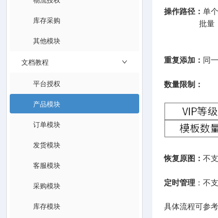
操作路径：
单
库存采购
批量：速卖通、La
Temu全/
其他模块
重复添加：
同
文档教程
平台授权
数量限制：
产品模块
订单模块
发货模块
恢复原图：
不
客服模块
定时管理
：不
采购模块
库存模块
具体流程可参