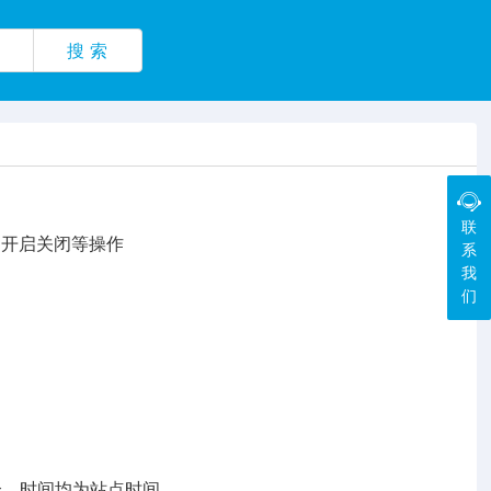
搜 索
联
、开启关闭等操作
系
我
们
个，时间均为站点时间