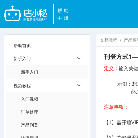
帮助
手册
文档教程
/
产品模
帮助首页
刊登方式1
新手入门
定义：
输入关键
新手入门
示例：想采集2
视频教程
然后点击
入门视频
注意事项：
订单处理
【1】需开通V
产品刊登
物流授权
【2】关键词采