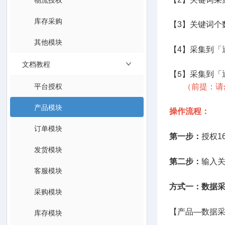
库存采购
【3】关键词个
其他模块
【4】
采集到「
文档教程
【5】
采集到「
平台授权
（前提：请
产品模块
操作流程：
订单模块
第一步：
授权1
发货模块
第二步：
输入
客服模块
方式一：数据
采购模块
库存模块
【产品—数据