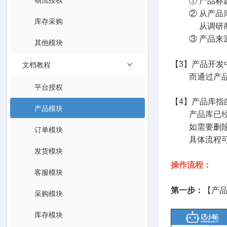
① 产品标题
② 从产品库
库存采购
从调研商品认
③ 产品来源最
其他模块
文档教程
【3】产品开发
而通过产品库
平台授权
【4】产品库指
产品模块
产品库已经创
如需要删除，
订单模块
具体流程可
发货模块
操作流程：
客服模块
第一步：
【产
采购模块
库存模块