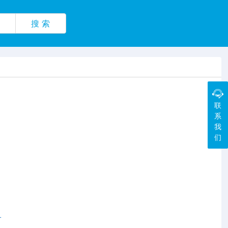
搜 索
联
系
我
们
1