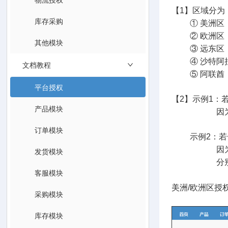
【1】区域分为
库存采购
① 美洲区（
② 欧洲区（
其他模块
③ 远东区（
④ 沙特阿
文档教程
⑤ 阿联酋
平台授权
【2】示例1：若
产品模块
因为这些站点
订单模块
示例2：若
因
发货模块
分别登录Am
客服模块
美洲/欧洲区授
采购模块
库存模块