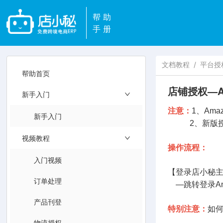
帮助
手册
文档教程
/
平台授
帮助首页
店铺授权—A
新手入门
注意：
1、
Am
新手入门
2、新版授
视频教程
操作流程：
入门视频
【登录店小秘主
订单处理
—跳转登录Am
产品刊登
特别注意：
如
物流授权