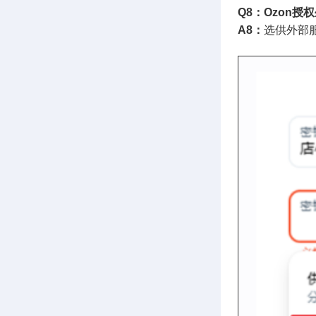
Q8：Ozon
授权
A8：
选供外部