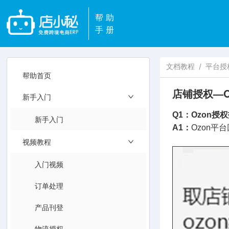
帮助
手册
文档教程
/
平台授
帮助首页
店铺授权—O
新手入门
Q1：Ozon授权报错 
新手入门
A1：
Ozon
视频教程
入门视频
订单处理
产品刊登
物流授权