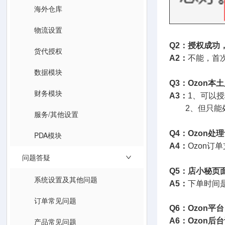
海外仓库
物流设置
Q2：授权成功
货代授权
A2：
不能，首
数据模块
Q3：Ozon本
财务模块
A3：
1、可以
2、但只能处
服务/其他设置
Q4：Ozon处
PDA模块
A4：
Ozon订
问题答疑
Q5：店小秘页
系统设置及其他问题
A5：
下单时间
订单常见问题
Q6：Ozon
产品常见问题
A6：Ozon后