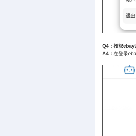
Q4：授权eba
A4：
在登录eb