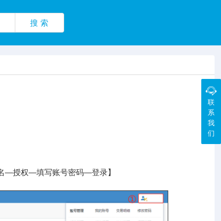
搜 索
联
系
我
们
铺名—授权—填写账号密码—登录】