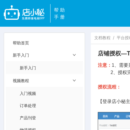
帮助
手册
文档教程
/
平台授
帮助首页
店铺授权—Ti
新手入门
注意：
1、需要
新手入门
2、授权完成
视频教程
授权流程：
入门视频
【登录店小秘主
订单处理
产品刊登
物流授权