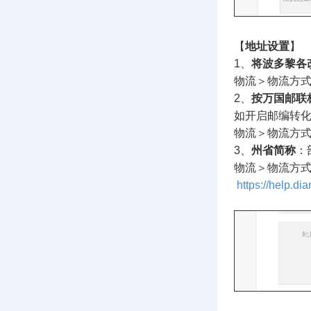
【
地址设置
】
1、
将波多黎各
物流＞物流方
2、
按万国邮联
如开启邮编转
物流＞物流方
3、
州省简称
：
物流＞物流方
https://help.di