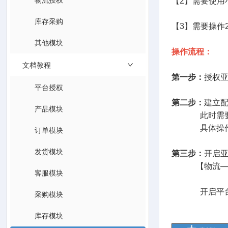
【2】需要使用
库存采购
【3】需要操作
其他模块
操作流程：
文档教程
第一步：
授权
平台授权
第二步：
建立配
产品模块
此时需要需要操
具体操作
订单模块
发货模块
第三步：
开启亚
【物流—选择物
客服模块
开启平台映射
采购模块
具体
库存模块