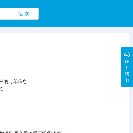
搜 索
联
系
我
们
对应的订单信息
代