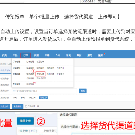
单—传预报单—单个/批量上传—选择货代渠道—上传即可】
启自动上传设置，设置当订单选择某物流渠道时，需要上传到对
启后，订单进入发货成功，会自动上传预报单到货代系统，