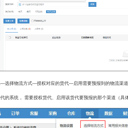
流—选择物流方式—授权对应的货代—启用需要预报到的物流渠
货代的系统， 需要授权货代、启用该货代要预报的那个渠道（具