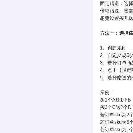
固定赠送：选择
倍增赠送: 按倍
想要设置买几送
方法一：选择
1、创建规则
2、自定义规则
3、选择订单商
4、点击【指定
5、选择赠送的
示例：
买1个A送1个B
买3个C送2个D
若订单sku为2
若订单sku为
若订单sku为1