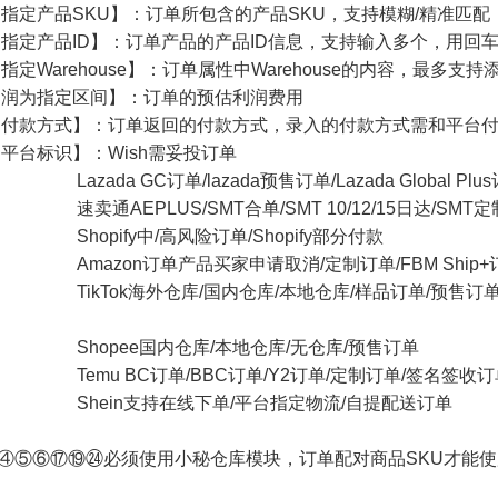
指定产品SKU】：订单所包含的产品SKU，支持模糊/精准匹
指定产品ID】：订单产品的产品ID信息，支持输入多个，用回
定Warehouse】：订单属性中Warehouse的内容，最多支持添
利润为指定区间】：订单的预估利润费用
定付款方式】：订单返回的付款方式，录入的付款方式需和平台
平台标识】：Wish需妥投订单
C订单/lazada预售订单/Lazada Global Plus订单
LUS/SMT合单/SMT 10/12/15日达/SMT定
y中/高风险订单/Shopify部分付款
单产品买家申请取消/定制订单/FBM Ship+订单/Ea
仓库/国内仓库/本地仓库/样品订单/预售订单/Zero lottery/M
e国内仓库/本地仓库/无仓库/预售订单
C订单/BBC订单/Y2订单/定制订单/签名签收订单
支持在线下单/平台指定物流/自提配送订单
④⑤⑥⑰⑲㉔必须使用小秘仓库模块，订单配对商品SKU才能使