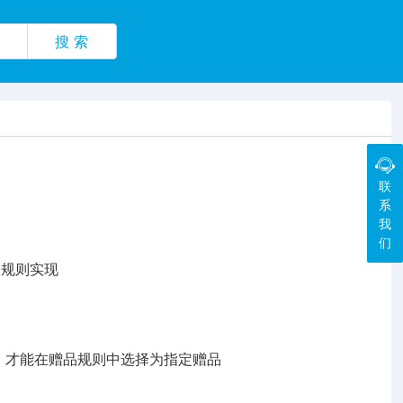
搜 索
联
系
我
们
规则实现
】，才能在赠品规则中选择为指定赠品