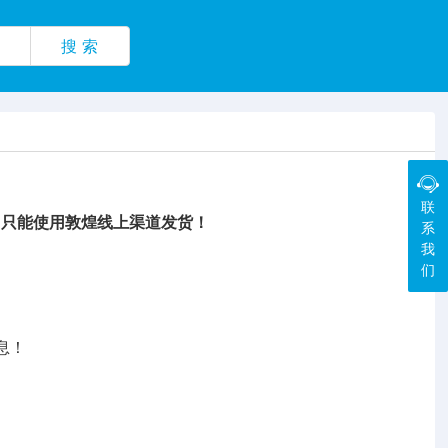
搜 索
联
，只能使用敦煌线上渠道发货！
系
我
们
息！