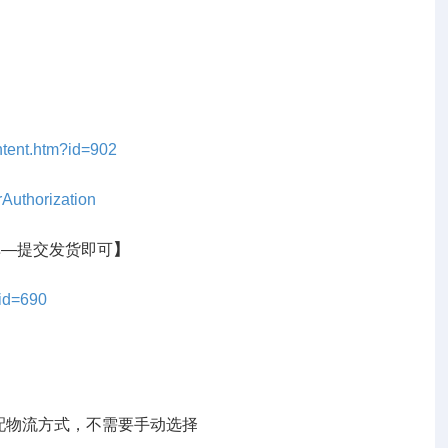
ntent.htm?id=902
rAuthorization
单—提交发货即可
】
?id=690
配物流方式，不需要手动选择