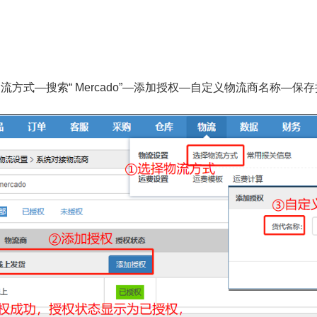
流方式—搜索“ Mercado”—添加授权—自定义物流商名称—保