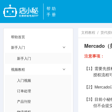
帮助
手册
文档教程
/
货代授
帮助首页
Mercad
新手入门
注意事项：
新手入门
【1】需要先授权
视频教程
授权流程可
入门视频
【2】Merca
订单处理
【3】目前小秘
产品刊登
但不会提交承
物流授权