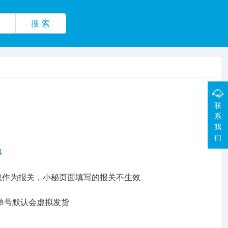
搜 索
联
系
我
们
4
订单信息作为报关，小秘页面填写的报关不生效
完单号默认会虚拟发货