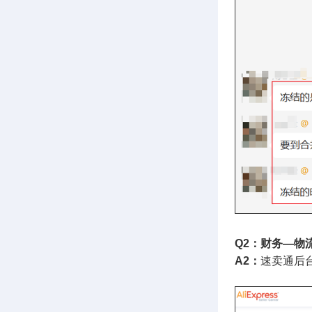
Q2：财务—物
A2：
速卖通后