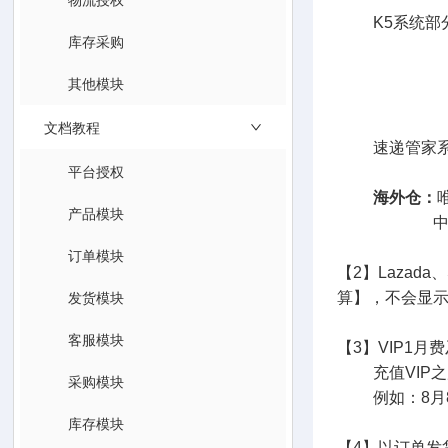
K5系统部分
库存采购
杭州双翔、
百宝航、深
其他模块
中跃国际 、
文档教程
速递管家系统
平台授权
海外仓：
产品模块
中西、万邑
订单模块
【2】Lazada、
发货模块
算】，不会显
客服模块
【3】VIP1
充值VIP之
采购模块
例如：8月8号
库存模块
【4】以订单