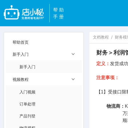
帮助
手册
文档教程
/
财务模
帮助首页
财务＞利润
新手入门
定义：
发货成
新手入门
注意事项：
视频教程
入门视频
【1】受接口限
订单处理
物流商：
万邦速达、云
产品刊登
顺丰国际跨境
物流授权