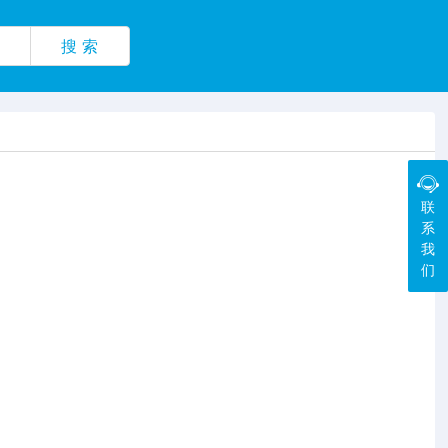
搜 索
联
系
我
们