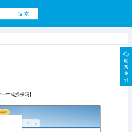
搜 索
联
系
我
们
成后—生成授权码】